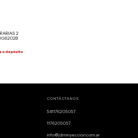
RARIAS 2
DG6202B
 o depósito
CONTÁCTANOS
541176205057
1176205057
info@jdminyeccion.com.ar