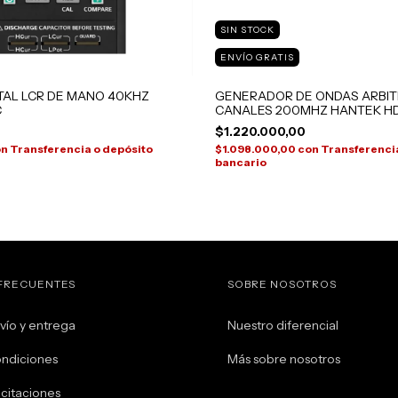
SIN STOCK
ENVÍO GRATIS
TAL LCR DE MANO 40KHZ
GENERADOR DE ONDAS ARBIT
C
CANALES 200MHZ HANTEK H
$1.220.000,00
on
Transferencia o depósito
$1.098.000,00
con
Transferencia
bancario
FRECUENTES
SOBRE NOSOTROS
vío y entrega
Nuestro diferencial
ondiciones
Más sobre nosotros
citaciones