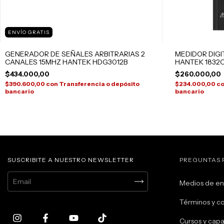
ENVÍO GRATIS
GENERADOR DE SEÑALES ARBITRARIAS 2
MEDIDOR DIGI
CANALES 15MHZ HANTEK HDG3012B
HANTEK 1832
$434.000,00
$260.000,00
$390.600,00
con
Transferencia o depósito
$234.000,00
c
bancario
bancario
SUSCRIBITE A NUESTRO NEWSLETTER
PREGUNTAS 
Medios de en
Términos y c
Cursos y capa